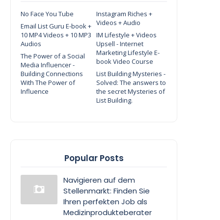
No Face You Tube
Instagram Riches +
Videos + Audio
Email List Guru E-book +
10 MP4 Videos + 10 MP3
IM Lifestyle + Videos
Audios
Upsell - Internet
Marketing Lifestyle E-
The Power of a Social
book Video Course
Media Influencer -
Building Connections
List Building Mysteries -
With The Power of
Solved: The answers to
Influence
the secret Mysteries of
List Building.
Popular Posts
Navigieren auf dem
Stellenmarkt: Finden Sie
Ihren perfekten Job als
Medizinprodukteberater