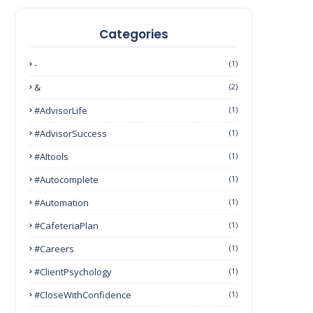
Categories
-
(1)
&
(2)
#AdvisorLife
(1)
#AdvisorSuccess
(1)
#AItools
(1)
#autocomplete
(1)
#Automation
(1)
#CafeteriaPlan
(1)
#Careers
(1)
#ClientPsychology
(1)
#CloseWithConfidence
(1)