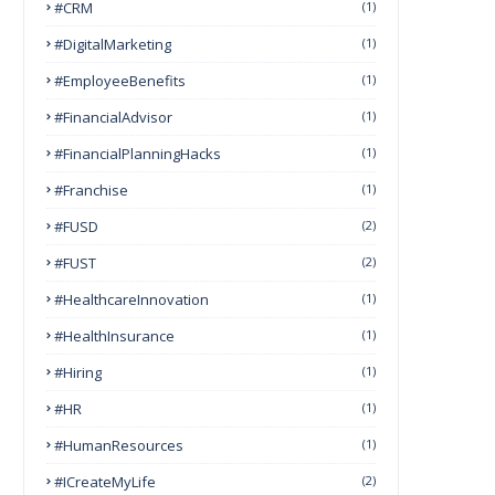
#CRM
(1)
#DigitalMarketing
(1)
#EmployeeBenefits
(1)
#FinancialAdvisor
(1)
#FinancialPlanningHacks
(1)
#franchise
(1)
#FUSD
(2)
#FUST
(2)
#HealthcareInnovation
(1)
#HealthInsurance
(1)
#Hiring
(1)
#HR
(1)
#HumanResources
(1)
#ICreateMyLife
(2)