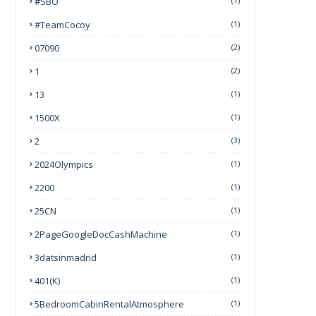
#SBO
(1)
#TeamCocoy
(1)
07090
(2)
1
(2)
13
(1)
1500X
(1)
2
(3)
2024Olympics
(1)
2200
(1)
25CN
(1)
2PageGoogleDocCashMachine
(1)
3datsinmadrid
(1)
401(k)
(1)
5BedroomCabinRentalAtmosphere
(1)