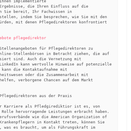
Ihnen implementierte 
Ergebnisse, die Ihren Einfluss auf die 
n Sie bereit, Ihr Fachwissen in 
stellen, indem Sie besprechen, wie Sie mit den 
ürden, mit denen Pflegedirektoren konfrontiert 
ebote pflegedirektor
Stellenangeboten für Pflegedirektoren zu 
nline-Stellenbörsen in Betracht ziehen, die auf 
siert sind. Auch die Vernetzung mit 
LinkedIn kann wertvolle Hinweise auf potenzielle 
 kann die Kontaktaufnahme mit 
heitswesen oder die Zusammenarbeit mit 
helfen, verborgene Chancen auf dem Markt 
Pflegedirektoren aus der Praxis

r Karriere als Pfledgirediktior ist es, von 
 Rolle hervorragende Leistungen erbracht haben. 
erufsverbände wie die American Organization of 
Krankenpflegern in Kontakt treten, können Sie 
, was es braucht, um als Führungskraft im 