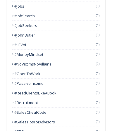
#Jobs
(1)
#JobSearch
(1)
#JobSeekers
(1)
#JohnButler
(1)
#LEVAI
(1)
#MoneyMindset
(1)
#NoVictimsNoVillains
(2)
#OpenToWork
(1)
#PassiveIncome
(1)
#ReadClientsLikeABook
(1)
#Recruitment
(1)
#SalesCheatCode
(1)
#SalesTipsForAdvisors
(1)