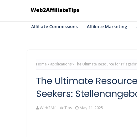
Affiliate Commissions
Affiliate Marketing
Home
applications
The Ultimate Resource for Pflegedir
The Ultimate Resource 
Seekers: Stellenangebo
Web2AffiliateTips
May 11, 2025