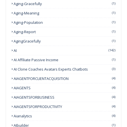
Aging-Gracefully
(1)
Aging-Meaning
(1)
Aging-Population
(1)
Aging-Report
(1)
AgingGracefully
(1)
AI
(142)
AI Affiliate Passive Income
(1)
AI Clone Coaches Avatars Experts Chatbots
(3)
AIAGENTFORCLIENTACQUISITION
(4)
AIAGENTS
(4)
AIAGENTSFORBUSINESS
(4)
AIAGENTSFORPRODUCTIVITY
(4)
Aianalytics
(4)
AIbuilder
(1)