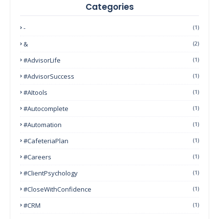
Categories
-
(1)
&
(2)
#AdvisorLife
(1)
#AdvisorSuccess
(1)
#AItools
(1)
#autocomplete
(1)
#Automation
(1)
#CafeteriaPlan
(1)
#Careers
(1)
#ClientPsychology
(1)
#CloseWithConfidence
(1)
#CRM
(1)