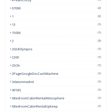
07090
(2)
1
(2)
13
(1)
1500X
(1)
2
(3)
2024Olympics
(1)
2200
(1)
25CN
(1)
2PageGoogleDocCashMachine
(1)
3datsinmadrid
(1)
401(k)
(1)
5BedroomCabinRentalAtmosphere
(1)
5BedroomCabinRentalUpkeep
(1)