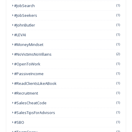
#JobSearch
(1)
#JobSeekers
(1)
#JohnButler
(1)
#LEVAI
(1)
#MoneyMindset
(1)
#NoVictimsNoVillains
(2)
#OpenToWork
(1)
#PassiveIncome
(1)
#ReadClientsLikeABook
(1)
#Recruitment
(1)
#SalesCheatCode
(1)
#SalesTipsForAdvisors
(1)
#SBO
(1)
#TeamCocoy
(1)