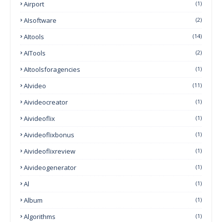
Airport
(1)
AIsoftware
(2)
AItools
(14)
AITools
(2)
AItoolsforagencies
(1)
AIvideo
(11)
Aivideocreator
(1)
Aivideoflix
(1)
Aivideoflixbonus
(1)
Aivideoflixreview
(1)
Aivideogenerator
(1)
Al
(1)
Album
(1)
Algorithms
(1)