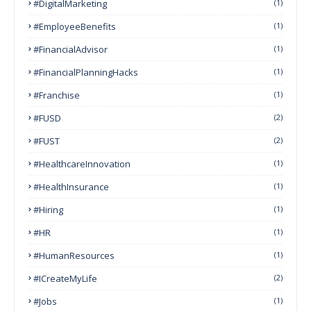
#DigitalMarketing
(1)
#EmployeeBenefits
(1)
#FinancialAdvisor
(1)
#FinancialPlanningHacks
(1)
#franchise
(1)
#FUSD
(2)
#FUST
(2)
#HealthcareInnovation
(1)
#HealthInsurance
(1)
#Hiring
(1)
#HR
(1)
#HumanResources
(1)
#ICreateMyLife
(2)
#Jobs
(1)