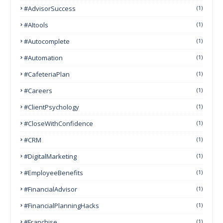
#AdvisorSuccess
(1)
#AItools
(1)
#autocomplete
(1)
#Automation
(1)
#CafeteriaPlan
(1)
#Careers
(1)
#ClientPsychology
(1)
#CloseWithConfidence
(1)
#CRM
(1)
#DigitalMarketing
(1)
#EmployeeBenefits
(1)
#FinancialAdvisor
(1)
#FinancialPlanningHacks
(1)
#franchise
(1)