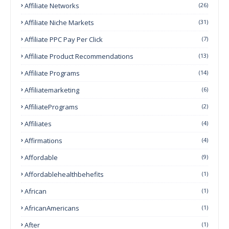
Affiliate Networks
(26)
Affiliate Niche Markets
(31)
Affiliate PPC Pay Per Click
(7)
Affiliate Product Recommendations
(13)
Affiliate Programs
(14)
Affiliatemarketing
(6)
AffiliatePrograms
(2)
Affiliates
(4)
Affirmations
(4)
Affordable
(9)
Affordablehealthbehefits
(1)
African
(1)
AfricanAmericans
(1)
After
(1)