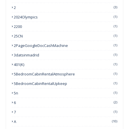
2
(3)
2024Olympics
(1)
2200
(1)
25CN
(1)
2PageGoogleDocCashMachine
(1)
3datsinmadrid
(1)
401(k)
(1)
5BedroomCabinRentalAtmosphere
(1)
5BedroomCabinRentalUpkeep
(1)
5n
(1)
6
(2)
7
(1)
A
(10)