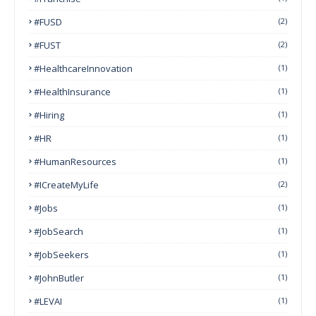
#FUSD
(2)
#FUST
(2)
#HealthcareInnovation
(1)
#HealthInsurance
(1)
#Hiring
(1)
#HR
(1)
#HumanResources
(1)
#ICreateMyLife
(2)
#Jobs
(1)
#JobSearch
(1)
#JobSeekers
(1)
#JohnButler
(1)
#LEVAI
(1)