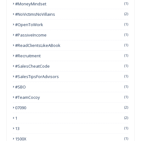
#MoneyMindset
(1)
#NoVictimsNoVillains
(2)
#OpenToWork
(1)
#PassiveIncome
(1)
#ReadClientsLikeABook
(1)
#Recruitment
(1)
#SalesCheatCode
(1)
#SalesTipsForAdvisors
(1)
#SBO
(1)
#TeamCocoy
(1)
07090
(2)
1
(2)
13
(1)
1500X
(1)