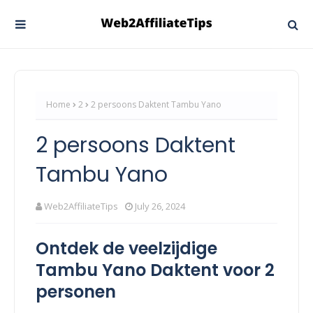
Home
2
2 persoons Daktent Tambu Yano
2 persoons Daktent
Tambu Yano
Web2AffiliateTips
July 26, 2024
Ontdek de veelzijdige
Tambu Yano Daktent voor 2
personen