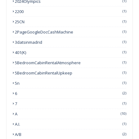
2024Olympics
(1)
2200
(1)
25CN
(1)
2PageGoogleDocCashMachine
(1)
3datsinmadrid
(1)
401(k)
(1)
5BedroomCabinRentalAtmosphere
(1)
5BedroomCabinRentalUpkeep
(1)
5n
(1)
6
(2)
7
(1)
A
(10)
A.I.
(1)
A/B
(2)