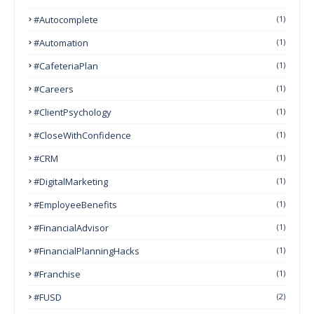
#autocomplete
(1)
#Automation
(1)
#CafeteriaPlan
(1)
#Careers
(1)
#ClientPsychology
(1)
#CloseWithConfidence
(1)
#CRM
(1)
#DigitalMarketing
(1)
#EmployeeBenefits
(1)
#FinancialAdvisor
(1)
#FinancialPlanningHacks
(1)
#franchise
(1)
#FUSD
(2)