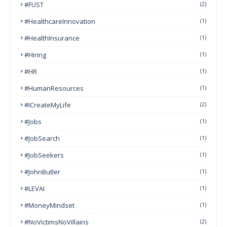
#FUST
(2)
#HealthcareInnovation
(1)
#HealthInsurance
(1)
#Hiring
(1)
#HR
(1)
#HumanResources
(1)
#ICreateMyLife
(2)
#Jobs
(1)
#JobSearch
(1)
#JobSeekers
(1)
#JohnButler
(1)
#LEVAI
(1)
#MoneyMindset
(1)
#NoVictimsNoVillains
(2)