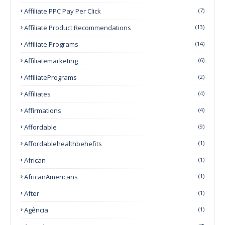
Affiliate PPC Pay Per Click
(7)
Affiliate Product Recommendations
(13)
Affiliate Programs
(14)
Affiliatemarketing
(6)
AffiliatePrograms
(2)
Affiliates
(4)
Affirmations
(4)
Affordable
(9)
Affordablehealthbehefits
(1)
African
(1)
AfricanAmericans
(1)
After
(1)
Agência
(1)