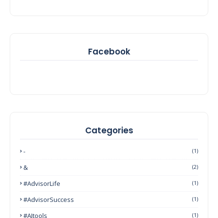
Facebook
Categories
-
(1)
&
(2)
#AdvisorLife
(1)
#AdvisorSuccess
(1)
#AItools
(1)