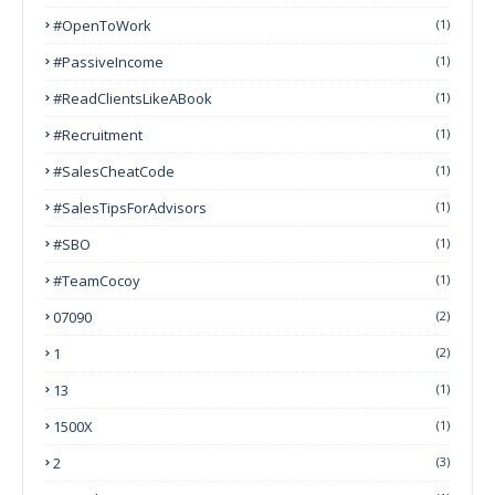
#OpenToWork
(1)
#PassiveIncome
(1)
#ReadClientsLikeABook
(1)
#Recruitment
(1)
#SalesCheatCode
(1)
#SalesTipsForAdvisors
(1)
#SBO
(1)
#TeamCocoy
(1)
07090
(2)
1
(2)
13
(1)
1500X
(1)
2
(3)