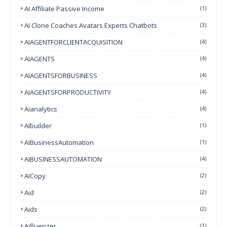
AI Affiliate Passive Income
(1)
AI Clone Coaches Avatars Experts Chatbots
(3)
AIAGENTFORCLIENTACQUISITION
(4)
AIAGENTS
(4)
AIAGENTSFORBUSINESS
(4)
AIAGENTSFORPRODUCTIVITY
(4)
Aianalytics
(4)
AIbuilder
(1)
AIBusinessAutomation
(1)
AIBUSINESSAUTOMATION
(4)
AICopy
(2)
Aid
(2)
Aids
(2)
Aifluenzer
(1)