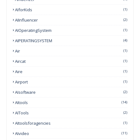
AIforKids
(1)
AIInfluencer
(2)
AIOperatingSystem
(1)
AIPERATINGSYSTEM
(4)
Air
(1)
Aircat
(1)
Aire
(1)
Airport
(1)
AIsoftware
(2)
AItools
(14)
AITools
(2)
AItoolsforagencies
(1)
AIvideo
(11)