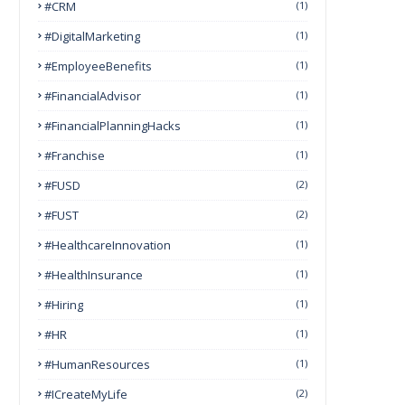
#CRM
(1)
#DigitalMarketing
(1)
#EmployeeBenefits
(1)
#FinancialAdvisor
(1)
#FinancialPlanningHacks
(1)
#franchise
(1)
#FUSD
(2)
#FUST
(2)
#HealthcareInnovation
(1)
#HealthInsurance
(1)
#Hiring
(1)
#HR
(1)
#HumanResources
(1)
#ICreateMyLife
(2)