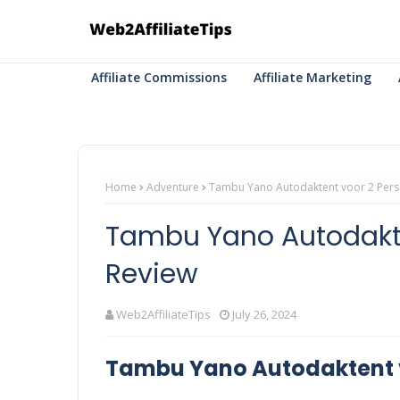
Affiliate Commissions
Affiliate Marketing
Home
Adventure
Tambu Yano Autodaktent voor 2 Per
Tambu Yano Autodakte
Review
Web2AffiliateTips
July 26, 2024
Tambu Yano Autodaktent v