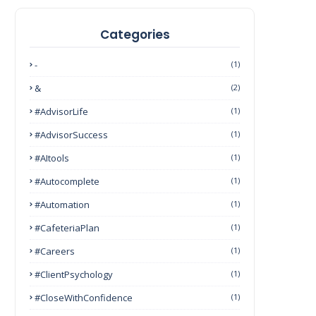
Categories
-
(1)
&
(2)
#AdvisorLife
(1)
#AdvisorSuccess
(1)
#AItools
(1)
#autocomplete
(1)
#Automation
(1)
#CafeteriaPlan
(1)
#Careers
(1)
#ClientPsychology
(1)
#CloseWithConfidence
(1)