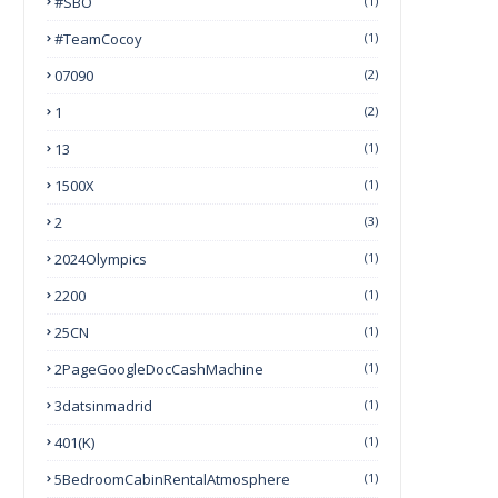
#SBO
(1)
#TeamCocoy
(1)
07090
(2)
1
(2)
13
(1)
1500X
(1)
2
(3)
2024Olympics
(1)
2200
(1)
25CN
(1)
2PageGoogleDocCashMachine
(1)
3datsinmadrid
(1)
401(k)
(1)
5BedroomCabinRentalAtmosphere
(1)