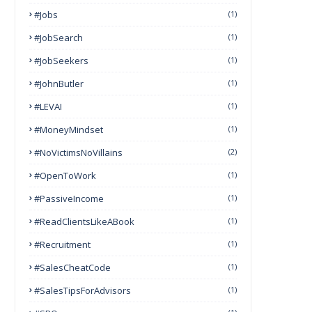
#Jobs
(1)
#JobSearch
(1)
#JobSeekers
(1)
#JohnButler
(1)
#LEVAI
(1)
#MoneyMindset
(1)
#NoVictimsNoVillains
(2)
#OpenToWork
(1)
#PassiveIncome
(1)
#ReadClientsLikeABook
(1)
#Recruitment
(1)
#SalesCheatCode
(1)
#SalesTipsForAdvisors
(1)