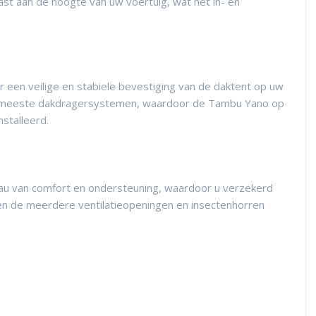
st aan de hoogte van uw voertuig, wat het in- en
en veilige en stabiele bevestiging van de daktent op uw
de meeste dakdragersystemen, waardoor de Tambu Yano op
stalleerd.
au van comfort en ondersteuning, waardoor u verzekerd
en de meerdere ventilatieopeningen en insectenhorren