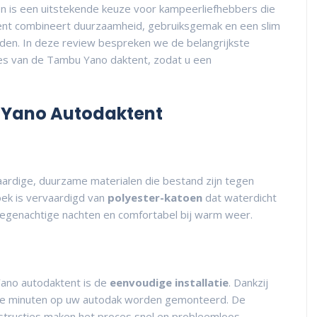
n is een uitstekende keuze voor kampeerliefhebbers die
ent combineert duurzaamheid, gebruiksgemak en een slim
den. In deze review bespreken we de belangrijkste
ies van de Tambu Yano daktent, zodat u een
 Yano Autodaktent
rdige, duurzame materialen die bestand zijn tegen
ek is vervaardigd van
polyester-katoen
dat waterdicht
 regenachtige nachten en comfortabel bij warm weer.
ano autodaktent is de
eenvoudige installatie
. Dankzij
kele minuten op uw autodak worden gemonteerd. De
tructies maken het proces snel en probleemloos.