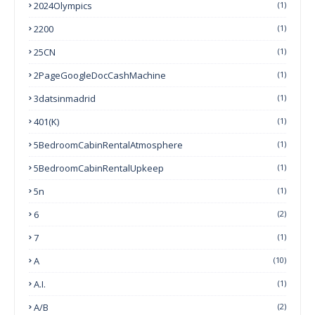
2024Olympics
(1)
2200
(1)
25CN
(1)
2PageGoogleDocCashMachine
(1)
3datsinmadrid
(1)
401(k)
(1)
5BedroomCabinRentalAtmosphere
(1)
5BedroomCabinRentalUpkeep
(1)
5n
(1)
6
(2)
7
(1)
A
(10)
A.I.
(1)
A/B
(2)