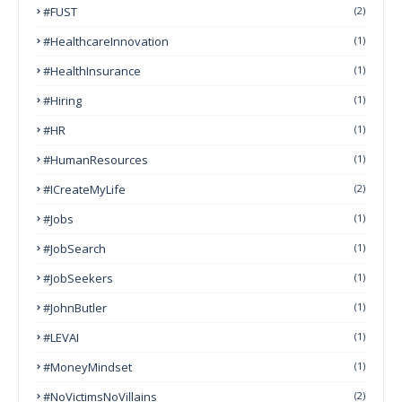
#FUST
(2)
#HealthcareInnovation
(1)
#HealthInsurance
(1)
#Hiring
(1)
#HR
(1)
#HumanResources
(1)
#ICreateMyLife
(2)
#Jobs
(1)
#JobSearch
(1)
#JobSeekers
(1)
#JohnButler
(1)
#LEVAI
(1)
#MoneyMindset
(1)
#NoVictimsNoVillains
(2)