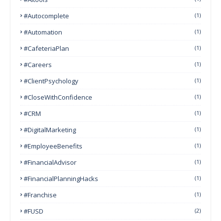
#autocomplete
(1)
#Automation
(1)
#CafeteriaPlan
(1)
#Careers
(1)
#ClientPsychology
(1)
#CloseWithConfidence
(1)
#CRM
(1)
#DigitalMarketing
(1)
#EmployeeBenefits
(1)
#FinancialAdvisor
(1)
#FinancialPlanningHacks
(1)
#franchise
(1)
#FUSD
(2)