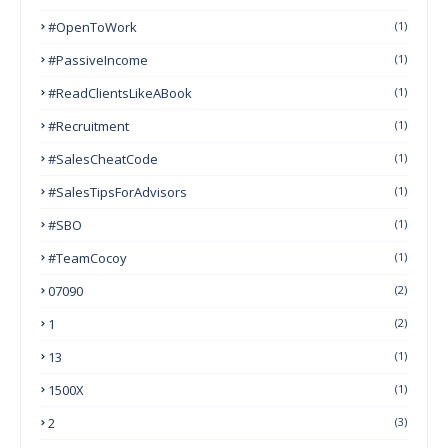
#OpenToWork
(1)
#PassiveIncome
(1)
#ReadClientsLikeABook
(1)
#Recruitment
(1)
#SalesCheatCode
(1)
#SalesTipsForAdvisors
(1)
#SBO
(1)
#TeamCocoy
(1)
07090
(2)
1
(2)
13
(1)
1500X
(1)
2
(3)