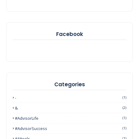
Facebook
Categories
-
(1)
&
(2)
#AdvisorLife
(1)
#AdvisorSuccess
(1)
#AItools
(1)