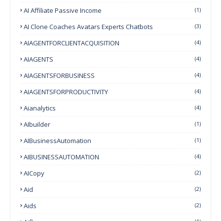
AI Affiliate Passive Income
(1)
AI Clone Coaches Avatars Experts Chatbots
(3)
AIAGENTFORCLIENTACQUISITION
(4)
AIAGENTS
(4)
AIAGENTSFORBUSINESS
(4)
AIAGENTSFORPRODUCTIVITY
(4)
Aianalytics
(4)
AIbuilder
(1)
AIBusinessAutomation
(1)
AIBUSINESSAUTOMATION
(4)
AICopy
(2)
Aid
(2)
Aids
(2)