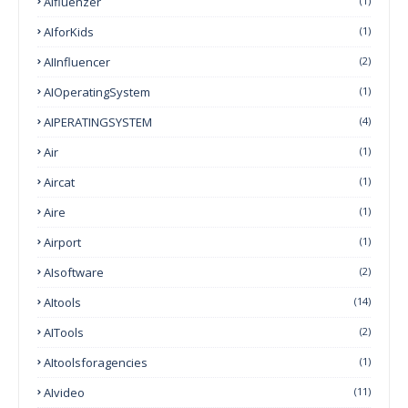
Aifluenzer
(1)
AIforKids
(1)
AIInfluencer
(2)
AIOperatingSystem
(1)
AIPERATINGSYSTEM
(4)
Air
(1)
Aircat
(1)
Aire
(1)
Airport
(1)
AIsoftware
(2)
AItools
(14)
AITools
(2)
AItoolsforagencies
(1)
AIvideo
(11)