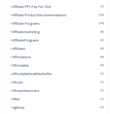
Affiliate PPC Pay Per Click
(7)
Affiliate Product Recommendations
(13)
Affiliate Programs
(14)
Affiliatemarketing
(6)
AffiliatePrograms
(2)
Affiliates
(4)
Affirmations
(4)
Affordable
(9)
Affordablehealthbehefits
(1)
African
(1)
AfricanAmericans
(1)
After
(1)
Agência
(1)