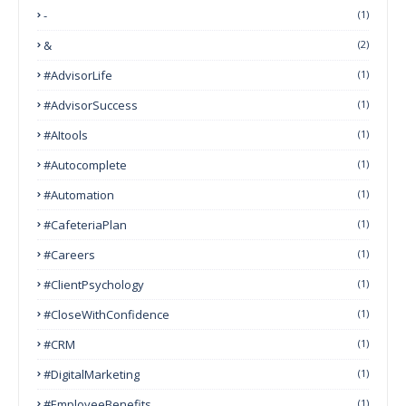
-
(1)
&
(2)
#AdvisorLife
(1)
#AdvisorSuccess
(1)
#AItools
(1)
#autocomplete
(1)
#Automation
(1)
#CafeteriaPlan
(1)
#Careers
(1)
#ClientPsychology
(1)
#CloseWithConfidence
(1)
#CRM
(1)
#DigitalMarketing
(1)
#EmployeeBenefits
(1)