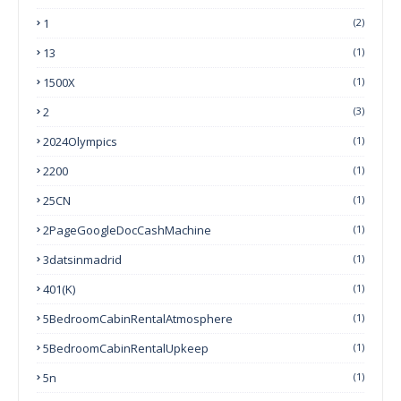
1
(2)
13
(1)
1500X
(1)
2
(3)
2024Olympics
(1)
2200
(1)
25CN
(1)
2PageGoogleDocCashMachine
(1)
3datsinmadrid
(1)
401(k)
(1)
5BedroomCabinRentalAtmosphere
(1)
5BedroomCabinRentalUpkeep
(1)
5n
(1)