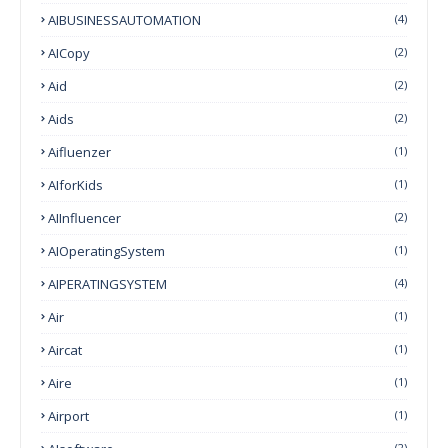
AIBUSINESSAUTOMATION
(4)
AICopy
(2)
Aid
(2)
Aids
(2)
Aifluenzer
(1)
AIforKids
(1)
AIInfluencer
(2)
AIOperatingSystem
(1)
AIPERATINGSYSTEM
(4)
Air
(1)
Aircat
(1)
Aire
(1)
Airport
(1)
(2)