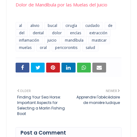
Dolor de Mandíbula por las Muelas del Juicio
al
alivio
bucal
cirugía
cuidado
de
del
dental
dolor
encías
extracción
inflamación
juicio
mandíbula
masticar
muelas
oral
pericoronitis
salud
OLDER
NEWER
Finding Your Sea Horse:
Apprendre l'abécédaire
Important Aspects for
de manière ludique
Selecting a Marlin Fishing
Boat
Post a Comment