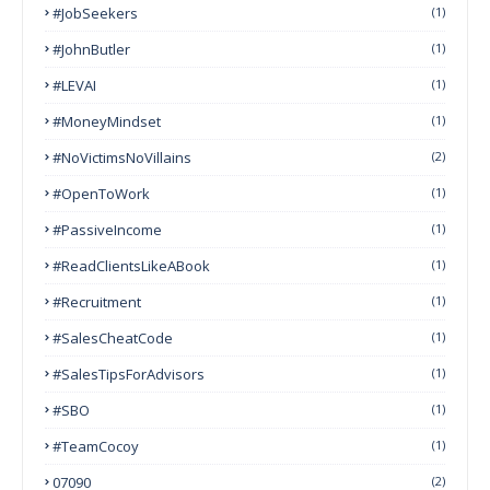
#JobSeekers
(1)
#JohnButler
(1)
#LEVAI
(1)
#MoneyMindset
(1)
#NoVictimsNoVillains
(2)
#OpenToWork
(1)
#PassiveIncome
(1)
#ReadClientsLikeABook
(1)
#Recruitment
(1)
#SalesCheatCode
(1)
#SalesTipsForAdvisors
(1)
#SBO
(1)
#TeamCocoy
(1)
07090
(2)