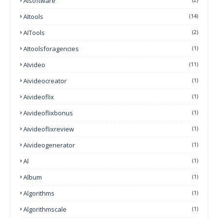
AIsoftware
AItools
(14)
AITools
(2)
AItoolsforagencies
(1)
AIvideo
(11)
Aivideocreator
(1)
Aivideoflix
(1)
Aivideoflixbonus
(1)
Aivideoflixreview
(1)
Aivideogenerator
(1)
Al
(1)
Album
(1)
Algorithms
(1)
Algorithmscale
(1)