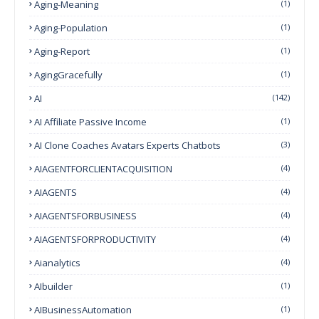
Aging-Meaning
(1)
Aging-Population
(1)
Aging-Report
(1)
AgingGracefully
(1)
AI
(142)
AI Affiliate Passive Income
(1)
AI Clone Coaches Avatars Experts Chatbots
(3)
AIAGENTFORCLIENTACQUISITION
(4)
AIAGENTS
(4)
AIAGENTSFORBUSINESS
(4)
AIAGENTSFORPRODUCTIVITY
(4)
Aianalytics
(4)
AIbuilder
(1)
AIBusinessAutomation
(1)