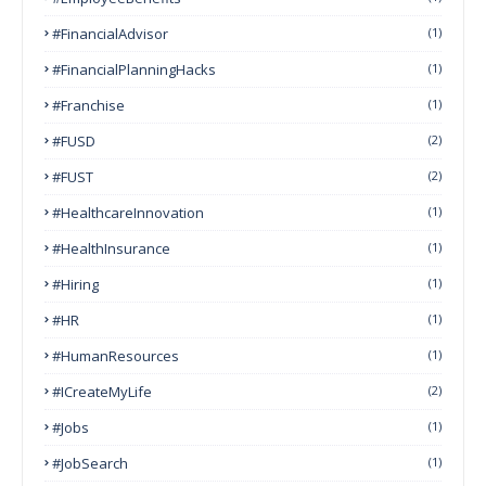
#FinancialAdvisor
(1)
#FinancialPlanningHacks
(1)
#franchise
(1)
#FUSD
(2)
#FUST
(2)
#HealthcareInnovation
(1)
#HealthInsurance
(1)
#Hiring
(1)
#HR
(1)
#HumanResources
(1)
#ICreateMyLife
(2)
#Jobs
(1)
#JobSearch
(1)