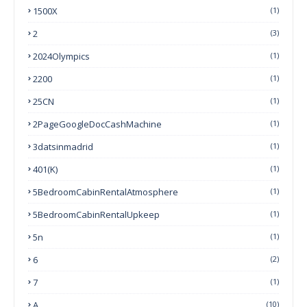
1500X
(1)
2
(3)
2024Olympics
(1)
2200
(1)
25CN
(1)
2PageGoogleDocCashMachine
(1)
3datsinmadrid
(1)
401(k)
(1)
5BedroomCabinRentalAtmosphere
(1)
5BedroomCabinRentalUpkeep
(1)
5n
(1)
6
(2)
7
(1)
A
(10)