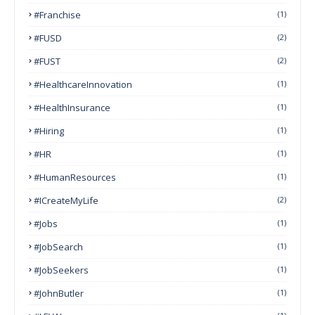
#franchise
(1)
#FUSD
(2)
#FUST
(2)
#HealthcareInnovation
(1)
#HealthInsurance
(1)
#Hiring
(1)
#HR
(1)
#HumanResources
(1)
#ICreateMyLife
(2)
#Jobs
(1)
#JobSearch
(1)
#JobSeekers
(1)
#JohnButler
(1)