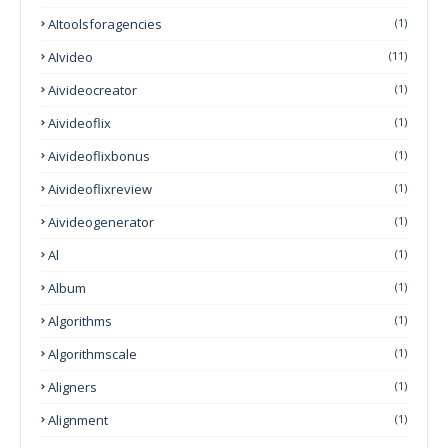
AItoolsforagencies
(1)
AIvideo
(11)
Aivideocreator
(1)
Aivideoflix
(1)
Aivideoflixbonus
(1)
Aivideoflixreview
(1)
Aivideogenerator
(1)
Al
(1)
Album
(1)
Algorithms
(1)
Algorithmscale
(1)
Aligners
(1)
Alignment
(1)