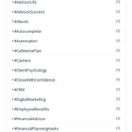
#AdvisorLife
(1)
#AdvisorSuccess
(1)
#AItools
(1)
#autocomplete
(1)
#Automation
(1)
#CafeteriaPlan
(1)
#Careers
(1)
#ClientPsychology
(1)
#CloseWithConfidence
(1)
#CRM
(1)
#DigitalMarketing
(1)
#EmployeeBenefits
(1)
#FinancialAdvisor
(1)
#FinancialPlanningHacks
(1)