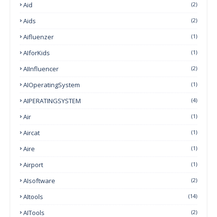
Aid
(2)
Aids
(2)
Aifluenzer
(1)
AIforKids
(1)
AIInfluencer
(2)
AIOperatingSystem
(1)
AIPERATINGSYSTEM
(4)
Air
(1)
Aircat
(1)
Aire
(1)
Airport
(1)
AIsoftware
(2)
AItools
(14)
AITools
(2)