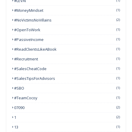
#LEVAI
(1)
#MoneyMindset
(1)
#NoVictimsNoVillains
(2)
#OpenToWork
(1)
#PassiveIncome
(1)
#ReadClientsLikeABook
(1)
#Recruitment
(1)
#SalesCheatCode
(1)
#SalesTipsForAdvisors
(1)
#SBO
(1)
#TeamCocoy
(1)
07090
(2)
1
(2)
13
(1)