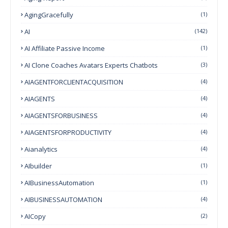
AgingGracefully
(1)
AI
(142)
AI Affiliate Passive Income
(1)
AI Clone Coaches Avatars Experts Chatbots
(3)
AIAGENTFORCLIENTACQUISITION
(4)
AIAGENTS
(4)
AIAGENTSFORBUSINESS
(4)
AIAGENTSFORPRODUCTIVITY
(4)
Aianalytics
(4)
AIbuilder
(1)
AIBusinessAutomation
(1)
AIBUSINESSAUTOMATION
(4)
AICopy
(2)