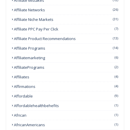
Affiliate Mistakes
Affiliate Networks
(26)
Affiliate Niche Markets
(31)
Affiliate PPC Pay Per Click
(7)
Affiliate Product Recommendations
(13)
Affiliate Programs
(14)
Affiliatemarketing
(6)
AffiliatePrograms
(2)
Affiliates
(4)
Affirmations
(4)
Affordable
(9)
Affordablehealthbehefits
(1)
African
(1)
AfricanAmericans
(1)